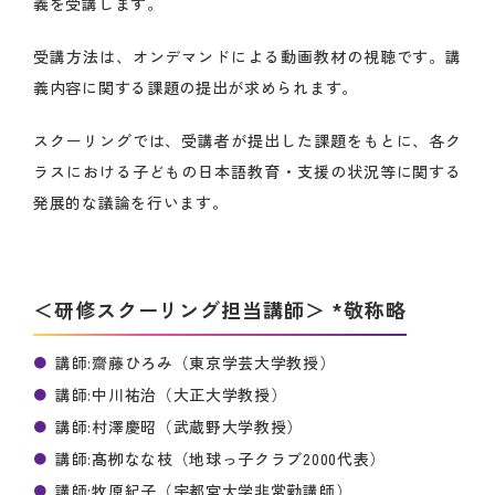
義を受講します。
受講方法は、オンデマンドによる動画教材の視聴です。講
義内容に関する課題の提出が求められます。
スクーリングでは、受講者が提出した課題をもとに、各ク
ラスにおける子どもの日本語教育・支援の状況等に関する
発展的な議論を行います。
＜研修スクーリング担当講師＞ *敬称略
講師:齋藤ひろみ（東京学芸大学教授）
講師:中川祐治（大正大学教授）
講師:村澤慶昭（武蔵野大学教授）
講師:髙栁なな枝（地球っ子クラブ2000代表）
講師:牧原紀子（宇都宮大学非常勤講師）