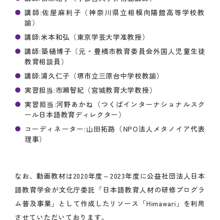
講師:佐屋麻利子（神奈川県立相模向陽館高等学校教
諭）
講師:米本和弘（東京学芸大学准教授）
講師:築樋博子（元・豊橋市教育委員会外国人児童生徒
教育相談員）
講師:浦久仁子（堺市立三原台中学校教諭）
実習担当:市瀬智紀（宮城教育大学教授）
実習担当:河野あかね（つくばインターナショナルスク
ール日本語教育ディレクター）
コーディネーター:山田拓路（NPO法人メタノイア代表
理事）
なお、動画教材は2020年度～2023年度に公益社団法人日本
語教育学会が文化庁委託「日本語教育人材の研修プログラ
ム普及事業」として作成したリソース「Himawari」を利用
させていただいております。